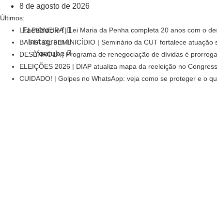
Ir
8 de agosto de 2026
para
Últimos:
o
Facebook-f
LEI PIONEIRA | Lei Maria da Penha completa 20 anos com o desa
conteúdo
Instagram
BASTA DE FEMINICÍDIO | Seminário da CUT fortalece atuação si
Youtube
DESENROLA | Programa de renegociação de dívidas é prorroga
ELEIÇÕES 2026 | DIAP atualiza mapa da reeleição no Congress
CUIDADO! | Golpes no WhatsApp: veja como se proteger e o que 