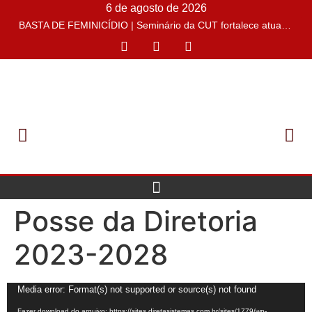
6 de agosto de 2026
BASTA DE FEMINICÍDIO | Seminário da CUT fortalece atuação sindical no enfrentamento à violência de gênero
Posse da Diretoria
2023-2028
Tocador
Media error: Format(s) not supported or source(s) not found
de
Fazer download do arquivo: https://sites.diretasistemas.com.br/sites/1779/wp-