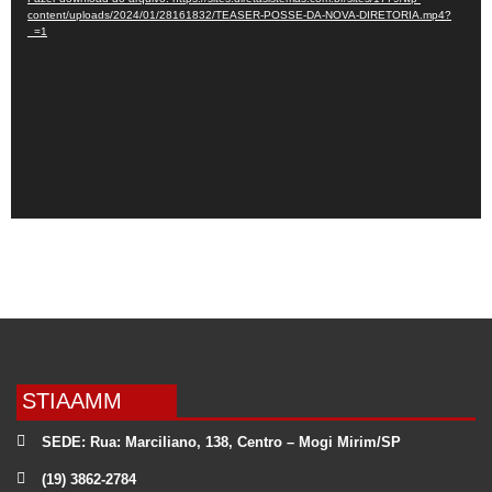
vídeo
content/uploads/2024/01/28161832/TEASER-POSSE-DA-NOVA-DIRETORIA.mp4?
_=1
STIAAMM
SEDE: Rua: Marciliano, 138, Centro – Mogi Mirim/SP
(19) 3862-2784