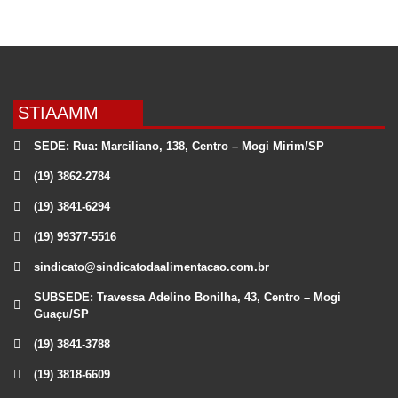
STIAAMM
SEDE: Rua: Marciliano, 138, Centro – Mogi Mirim/SP
(19) 3862-2784
(19) 3841-6294
(19) 99377-5516
sindicato@sindicatodaalimentacao.com.br
SUBSEDE: Travessa Adelino Bonilha, 43, Centro – Mogi
Guaçu/SP
(19) 3841-3788
(19) 3818-6609