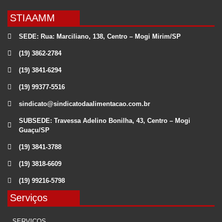
STIAAMM
SEDE: Rua: Marciliano, 138, Centro – Mogi Mirim/SP
(19) 3862-2784
(19) 3841-6294
(19) 99377-5516
sindicato@sindicatodaalimentacao.com.br
SUBSEDE: Travessa Adelino Bonilha, 43, Centro – Mogi
Guaçu/SP
(19) 3841-3788
(19) 3818-6609
(19) 99216-5798
Serviços
SERVIÇOS