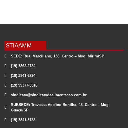
STIAAMM
SEDE: Rua: Marciliano, 138, Centro – Mogi Mirim/SP
(19) 3862-2784
(19) 3841-6294
(19) 99377-5516
sindicato@sindicatodaalimentacao.com.br
SUBSEDE: Travessa Adelino Bonilha, 43, Centro – Mogi
Guaçu/SP
(19) 3841-3788